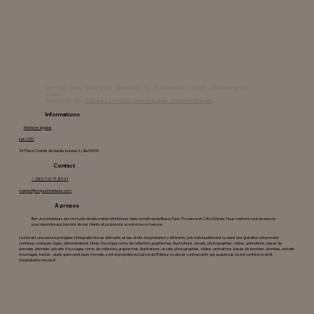
DESIGN D'INTERIEUR | ARCHITECTE INTERIEUR | LILLE | PROVENCE |
PARIS
MEMBRE DU
COLLECTIF DES CREATEURS D'INTERIEURS
Informations
Mentions légales
Les CGV
34 Place Charles de Gaulle, bureau 3, Lille 59000
Contact
+ 33(0) 7 61 71 85 41
marion@bonjourinterieurs.com
A propos
Bon Jour Interieurs est un studio de décoration d'intérieurs dans la métropole lilloise, Paris, Provence et Côte d'Opale. Nous mettons tout en oeuvre
pour répondre aux besoins de nos clients et proposons un service sur mesure.
Le site est une oeuvre protégée. L'intégralité de ses éléments et des droits d'exploitation y afférents, pris individuellement ou dans leur globalité, notamment
contenus, marques, logos, dénominations, titres d'ouvrage, noms de collection, graphismes, illustrations, visuels, photographies, vidéos, animations, bases de
données, données, extraits d'ouvrages, noms de collection, graphismes, illustrations, visuels, photographies, vidéos, animations, bases de données, données, extraits
d'ouvrages, textes... quels que soient leurs formats, sont la propriété exclusive de l'Editeur ou de ses contractants qui, auquel cas, lui ont conféré un droit
d'exploitation exclusif.