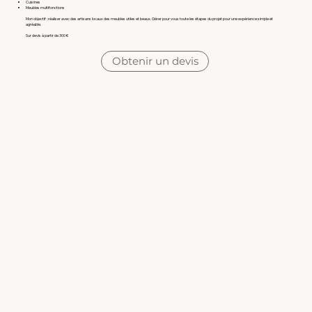
Cuisines
Meubles multifonctions
Mon objectif : réaliser avec des artisans locaux des meubles utiles et beaux. Gérer pour vous toute les étapes du projet pour une expérience simple et
agréable.
Sur devis à partir de 300 €
Obtenir un devis